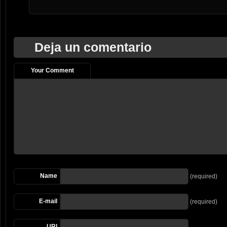
Deja un comentario
Your Comment
Name
(required)
E-mail
(required)
URI