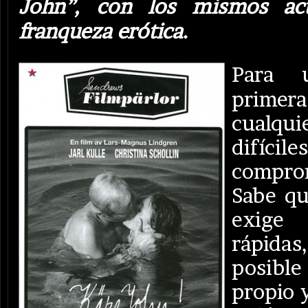
John”, con los mismos ac
franqueza erótica
.
Para u
prime
cualqui
difíci
compro
Sabe qu
exige 
rápida
posibl
propio y