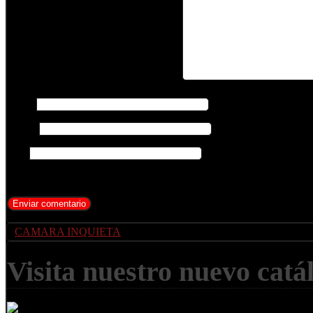
Your Comment
Name
(required)
E-mail
(required)
URI
CAMARA INQUIETA
Visita nuestro nuevo catá