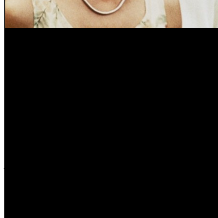
A propósito de un célebre 
Funny Games
(1997), muy 
de preguntar a
Michael Ha
terrible de muerte, donde l
familia quedan mudos, desg
para ese monitor encendido,
imágenes de una carrera d
sabio, atento e inteligente