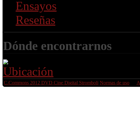
Ensayos
(3)
Reseñas
(33)
Dónde encontrarnos
C.Commons 2012 DVD Cine Digital Stromboli
Normas de uso
A