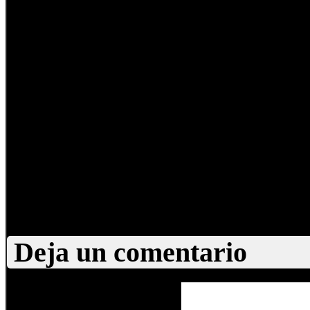
nuevo donde conviven los a
y rechazo, vida y muerte. La
un circuito y, entonces, en
personajes, el tiempo no mu
Por más que unos padres se 
asesinado de su hijo, todas l
cumplen el mismo final: la 
Deja un comentario