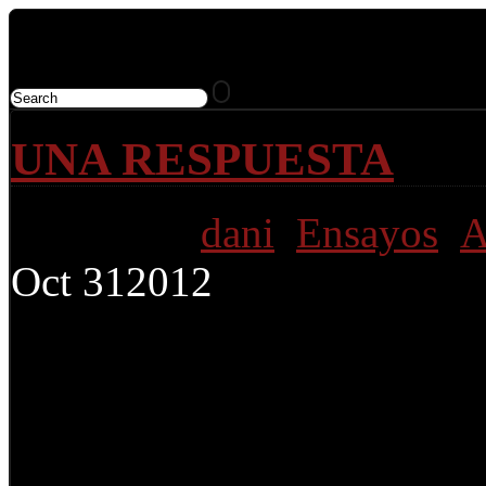
Cine underground, de autor,
UNA RESPUESTA
Posted by
dani
Ensayos
A
Oct
31
2012
Marco:
Festival Internaci
Seminci.